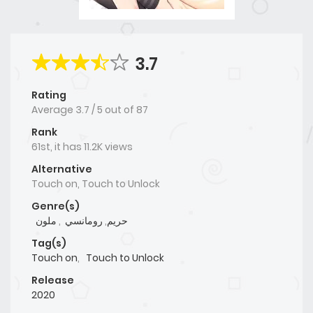
3.7
Rating
Average
3.7
/
5
out of
87
Rank
61st, it has 11.2K views
Alternative
Touch on, Touch to Unlock
Genre(s)
ملون
,
رومانسي
,
حريم
Tag(s)
Touch on
,
Touch to Unlock
Release
2020