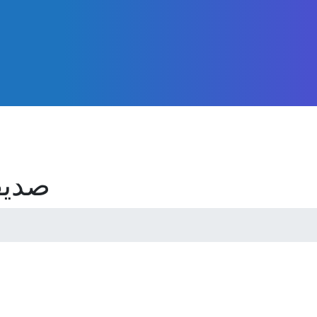
صديقا