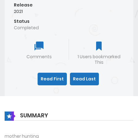
Release
2021
Status
Completed
Comments
1 Users bookmarked
This
Read First
Read Last
SUMMARY
mother hunting