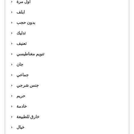
اول مرة
ايلف
بدون حجب
تدليك
تعنيف
تنويم مغناطيسي
جان
جماعي
جنس شرجي
حريم
خادمة
خارق للطبيعة
خيال