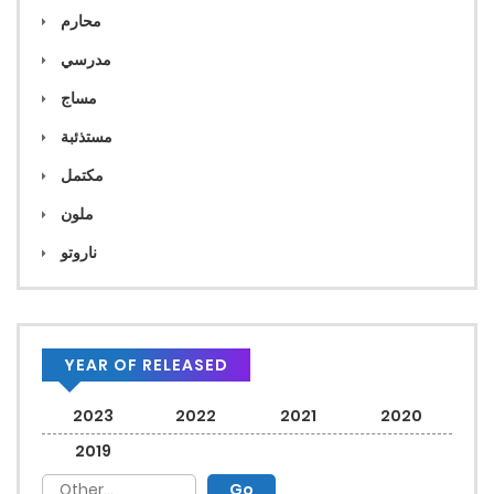
محارم
مدرسي
مساج
مستذئبة
مكتمل
ملون
ناروتو
YEAR OF RELEASED
2023
2022
2021
2020
2019