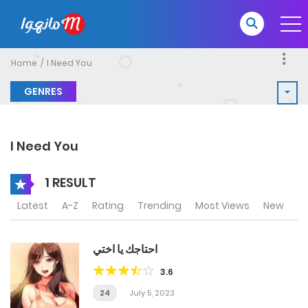
Home
I Need You
GENRES
I Need You
1 RESULT
Latest
A-Z
Rating
Trending
Most Views
New
احتاجك يا اختي
3.6
24
July 5, 2023