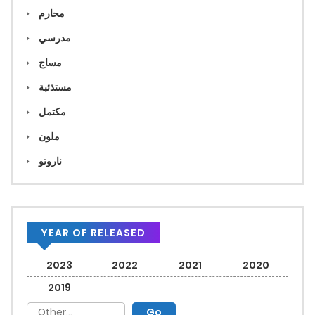
محارم
مدرسي
مساج
مستذئبة
مكتمل
ملون
ناروتو
YEAR OF RELEASED
2023
2022
2021
2020
2019