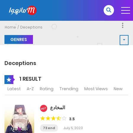
Home
Deceptions
GENRES
Deceptions
1 RESULT
Latest
A-Z
Rating
Trending
Most Views
New
المخادع
HOT
3.5
73 end
July 5, 2023