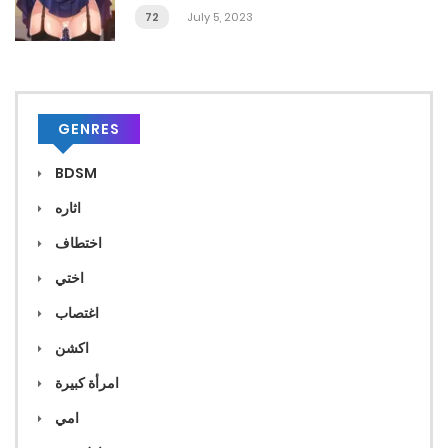
72
July 5, 2023
GENRES
BDSM
اثاره
اختطاف
اختي
اغتصاب
اكشن
امرأة كبيرة
امي