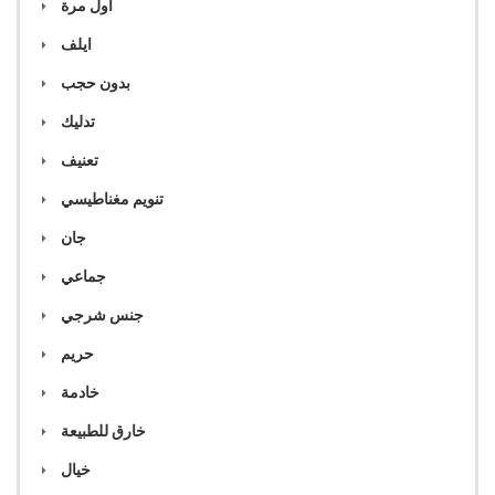
اول مرة
ايلف
بدون حجب
تدليك
تعنيف
تنويم مغناطيسي
جان
جماعي
جنس شرجي
حريم
خادمة
خارق للطبيعة
خيال