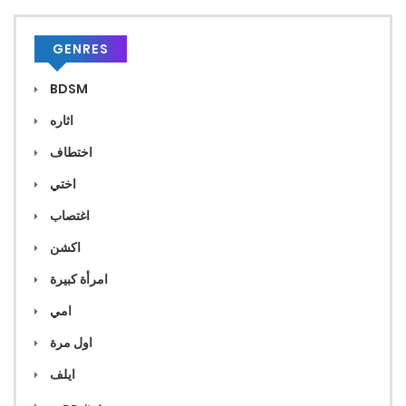
GENRES
BDSM
اثاره
اختطاف
اختي
اغتصاب
اكشن
امرأة كبيرة
امي
اول مرة
ايلف