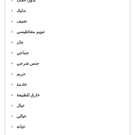
بدون حجب
تدليك
تعنيف
تنويم مغناطيسي
جان
جماعي
جنس شرجي
حريم
خادمة
خارق للطبيعة
خيال
خيالي
خيانة