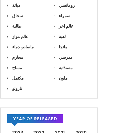
رومانسي
دياثة
سمراء
سحاق
عالم اخر
طالبة
لعبة
عالم مواز
مانجا
ماصاص دماء
مدرسي
محارم
مستذئبة
مساج
ملون
مكتمل
ناروتو
YEAR OF RELEASED
2023
2022
2021
2020