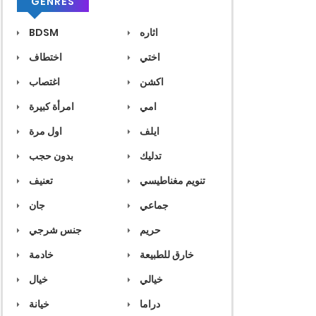
GENRES
اثاره
BDSM
اختي
اختطاف
اكشن
اغتصاب
امي
امرأة كبيرة
ايلف
اول مرة
تدليك
بدون حجب
تنويم مغناطيسي
تعنيف
جماعي
جان
حريم
جنس شرجي
خارق للطبيعة
خادمة
خيالي
خيال
دراما
خيانة